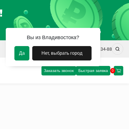
Вы из Владивостока?
vladivostok@uvm-steel.ru
+7 (4232) 02-34-88
Да
Нет, выбрать город
Заказать звонок
Быстрая заявка
0