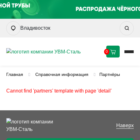
Владивосток
0
Главная
Справочная информация
Партнёры
Cannot find 'partners' template with page 'detail'
Наверх