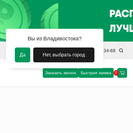
Вы из Владивостока?
vladivostok@uvm-steel.ru
+7 (4232) 02-34-88
Да
Нет, выбрать город
Заказать звонок
Быстрая заявка
0