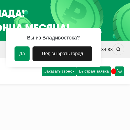
Вы из Владивостока?
vladivostok@uvm-steel.ru
+7 (4232) 02-34-88
Да
Нет, выбрать город
Заказать звонок
Быстрая заявка
0