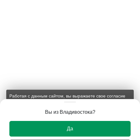
Работая с данным сайтом, вы выражаете свое согласие
на применение файлов cookie и обработку персональных
данных на условиях, изложенных в
соответствующих
Вы из Владивостока?
документах.
Ок
Да