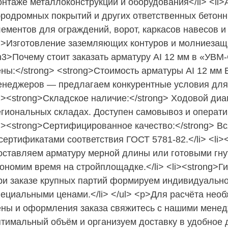
онтаже металлоконструкций и оборудования</li> <li
эродромных покрытий и других ответственных бетонны
лементов для ограждений, ворот, каркасов навесов и
li>Изготовление заземляющих контуров и молниезащи
h3>Почему стоит заказать арматуру АI 12 мм в «УВМ-
ены:</strong> <strong>Стоимость арматуры АI 12 мм 
енеджеров — предлагаем конкурентные условия для о
li><strong>Складское наличие:</strong> Ходовой диа
гиональных складах. Доступен самовывоз и оператив
li><strong>Сертифицированное качество:</strong> В
сертификатами соответствия ГОСТ 5781-82.</li> <li><
оставляем арматуру мерной длины или готовыми гн
ономим время на стройплощадке.</li> <li><strong>Ги
ри заказе крупных партий формируем индивидуальн
пециальными ценами.</li> </ul> <p>Для расчёта необ
ены и оформления заказа свяжитесь с нашими мене
птимальный объём и организуем доставку в удобное 