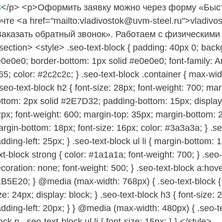
8
</p> <p>Оформить заявку можно через форму «Быстр
чте <a href="mailto:vladivostok@uvm-steel.ru">vladiv
Заказать обратный звонок». Работаем с физическими
section> <style> .seo-text-block { padding: 40px 0; backgr
0e0e0; border-bottom: 1px solid #e0e0e0; font-family: Aria
65; color: #2c2c2c; } .seo-text-block .container { max-wi
.seo-text-block h2 { font-size: 28px; font-weight: 700; m
ttom: 2px solid #2E7D32; padding-bottom: 15px; display: i
px; font-weight: 600; margin-top: 35px; margin-bottom: 2
rgin-bottom: 18px; font-size: 16px; color: #3a3a3a; } .se
dding-left: 25px; } .seo-text-block ul li { margin-bottom: 
xt-block strong { color: #1a1a1a; font-weight: 700; } .seo
coration: none; font-weight: 500; } .seo-text-block a:hover
B5E20; } @media (max-width: 768px) { .seo-text-block { p
ze: 24px; display: block; } .seo-text-block h3 { font-size: 
dding-left: 20px; } } @media (max-width: 480px) { .seo-tex
ock p, .seo-text-block ul li { font-size: 15px; } } </style>