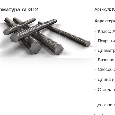
рматура АI Ø12
Артикул:
К
Характер
А
Класс:
Покрыти
Диаметр
Базовая
Способ 
Длина и
Стандар
Цена:
по 