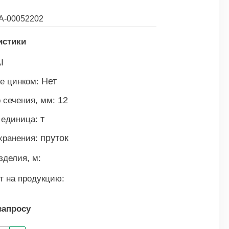
А-00052202
истики
I
Нет
е цинком:
12
 сечения, мм:
т
 единица:
пруток
хранения:
зделия, м:
т на продукцию:
запросу