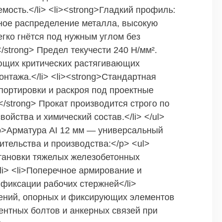
мость.</li> <li><strong>Гладкий профиль:
рное распределение металла, высокую
гко гнётся под нужным углом без
</strong> Предел текучести 240 Н/мм².
ющих критических растягивающих
онтажа.</li> <li><strong>Стандартная
спортировки и раскроя под проектные
</strong> Прокат производится строго по
ойства и химический состав.</li> </ul>
p>Арматура АI 12 мм — универсальный
ительства и производства:</p> <ul>
становки тяжелых железобетонных
i> <li>Поперечное армирование и
фиксации рабочих стержней</li>
лений, опорных и фиксирующих элементов
ентных болтов и анкерных связей при