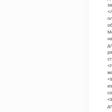
за
<
п
об
М
на
д
ра
ст
<
м
<
и
с
<
д