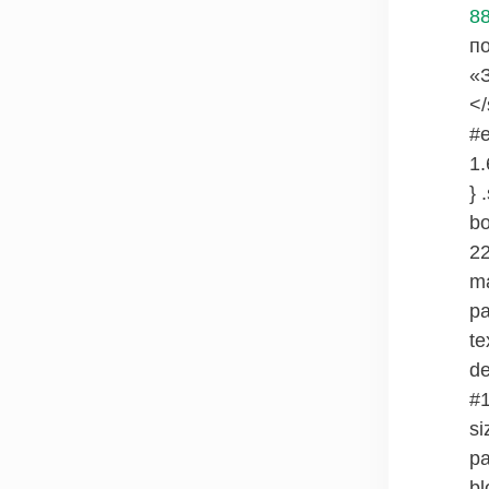
8
по
«
</
#e
1.
} 
bo
22
ma
pa
te
de
#1
si
pa
bl