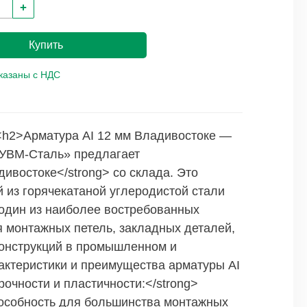
+
Купить
указаны с НДС
r"> <h2>Арматура АI 12 мм Владивостоке —
«УВМ-Сталь» предлагает
ивостоке</strong> со склада. Это
 из горячекатаной углеродистой стали
 один из наиболее востребованных
 монтажных петель, закладных деталей,
конструкций в промышленном и
актеристики и преимущества арматуры АI
рочности и пластичности:</strong>
пособность для большинства монтажных