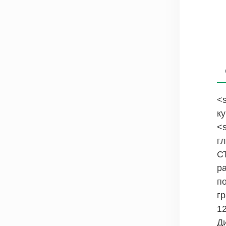
<s
к
<
г
С
р
п
г
12
Д