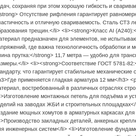
дач, сохраняя при этом хорошую гибкость и сваривае
/strong> Отсутствие рифления гарантирует равноме
ластичность и отличную свариваемость. Сталь СТ3 ле
разования трещин.</li> <li><strong>Класс АI (А240):
атериал предназначен для элементов, не испытыва
пряжений, где важна технологичность обработки и м
лина прутка:</strong> 11,7 метра — удобно для тран
змеры.</li> <li><strong>Соответствие ГОСТ 5781-82:
андарту, что гарантирует стабильные механические св
h3>Где применяется гладкая арматура 12 мм</h3> <
атериал, востребованный в различных отраслях стро
li>Изготовление монтажных петель для подъёма и у
зделий на заводах ЖБИ и строительных площадках</l
оздание мощных хомутов в арматурных каркасах для 
li>Производство закладных деталей, анкерных креп
ля инженерных систем</li> <li>Изготовление фундам