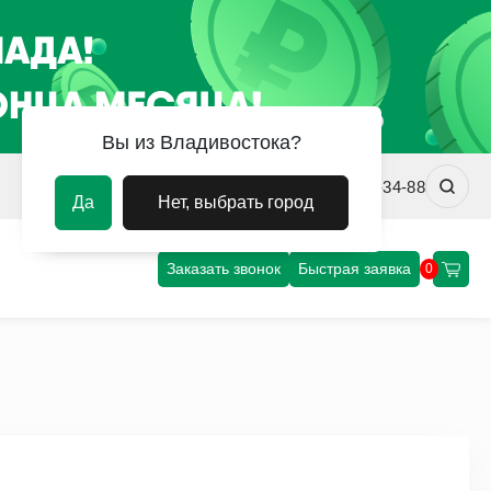
Вы из Владивостока?
vladivostok@uvm-steel.ru
+7 (4232) 02-34-88
Да
Нет, выбрать город
Заказать звонок
Быстрая заявка
0