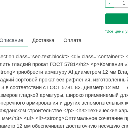
-
*Все цены 
Описание
Доставка
Оплата
ection class="seo-text-block"> <div class="containe
упить гладкий прокат ГОСТ 5781</h2> <p>Компания 
strong>приобрести арматуру АI диаметром 12 мм Влад
ладкий сортовой прокат без рифления, изготовленный
Т3 в соответствии с ГОСТ 5781-82. Диаметр 12 мм —
азмеров гладкой арматуры, широко применяемый для
оперечного армирования и других вспомогательных 
ражданском строительстве.</p> <h3>Технические хар
 мм</h3> <ul> <li><strong>Оптимальное сочетание п
иаметр 12 мм обеспечивает достаточную несущую с