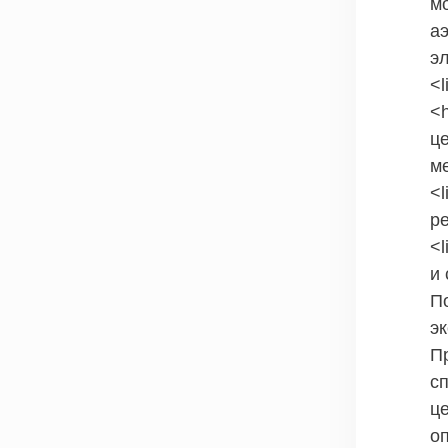
м
а
э
<
<
ц
м
<
ре
<
и 
П
эк
П
с
ц
о