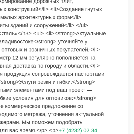
>Армирование дорожных плит,
х конструкций</li> <li>Создание гнутых
 малых архитектурных форм</li>
ты зданий и сооружений</li> </ul>
Сталь»</h3> <ul> <li><strong>Актуальные
Владивостоке</strong> уточняйте у
птовых и розничных покупателей.</li>
метр 12 мм регулярно пополняется на
ная доставка по городу и области.</li>
ся продукция сопровождается паспортами
strong>Услуги резки и гибки:</strong>
утыми элементами под ваш проект —
бкие условия для оптовиков:</strong>
ое коммерческое предложение со
ходимого метража, уточнения актуальной
джерами. Мы поможем подобрать
для вас время.</p> <p>
+7 (4232) 02-34-