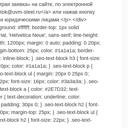
ая заявка» на сайте, по электронной
ostok@uvm-steel.ru</a> или нажав кнопку
 и юридическими лицами.</p> </div>
ound: #ffffff; border-top: 1px solid
l, 'Helvetica Neue', sans-serif; line-height:
dth: 1200px; margin: 0 auto; padding: 0 20px;
argin-bottom: 25px; color: #1a1a1a; border-
nline-block; } .seo-text-block h3 { font-size:
0px; color: #1a1a1a; } .seo-text-block p {
o-text-block ul { margin: 20px 0 25px 0;
12px; font-size: 16px; color: #3a3a3a; } .seo-
-text-block a { color: #2E7D32; text-
 { text-decoration: underline; color:
adding: 30px 0; } .seo-text-block h2 { font-
20px; margin-top: 25px; } .seo-text-block ul {
t-block h2 { font-size: 22px; } .seo-text-