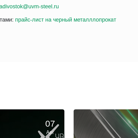
ladivostok@uvm-steel.ru
стами:
прайс-лист на черный металллопрокат
07
Авг