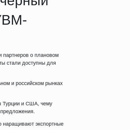
 черный
УВМ-
и партнеров о плановом
ты стали доступны для
ьном и российском рынках
в Турции и США, чему
 предложения.
но наращивают экспортные